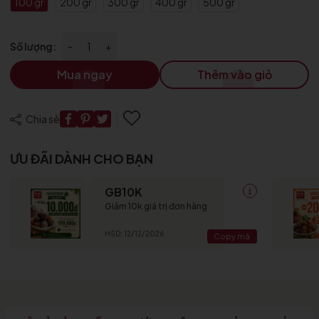
100 gr
200 gr
300 gr
400 gr
500 gr
Số lượng:
-
+
Mua ngay
Thêm vào giỏ
Chia sẻ
ƯU ĐÃI DÀNH CHO BẠN
GB10K
Giảm 10k giá trị đơn hàng
HSD: 12/12/2026
Copy mã