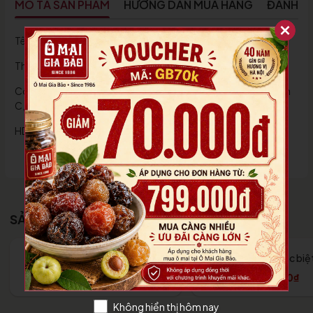
MÔ TẢ SẢN PHẨM
HƯỚNG DẪN MUA HÀNG
ĐÁNH G
Tên sản phẩm:Mơ tươi xào gừng
Thành phần: Mơ tươi,đường mía,gừng xay nhỏ
Công dụng: Trị ho,viêm họng, viêm phế quản, bổ sung vitamin
C, chất xơ, các chất chống oxy
HDSD: Ăn Trực Tiếp
SẢN PHẨM LIÊN QUAN
Mơ gừng xí muội
Mơ mặn đặc biệ
45.000₫
39.000₫
Không hiển thị hôm nay
Tùy chọn
Tùy chọn