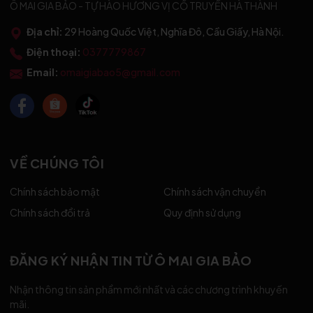
Ô MAI GIA BẢO - TỰ HÀO HƯƠNG VỊ CỔ TRUYỀN HÀ THÀNH
Địa chỉ:
29 Hoàng Quốc Việt, Nghĩa Đô, Cầu Giấy, Hà Nội.
Điện thoại:
0377779867
Email:
omaigiabao5@gmail.com
VỀ CHÚNG TÔI
Chính sách bảo mật
Chính sách vận chuyển
Chính sách đổi trả
Quy định sử dụng
ĐĂNG KÝ NHẬN TIN TỪ Ô MAI GIA BẢO
Nhận thông tin sản phẩm mới nhất và các chương trình khuyến
mãi.