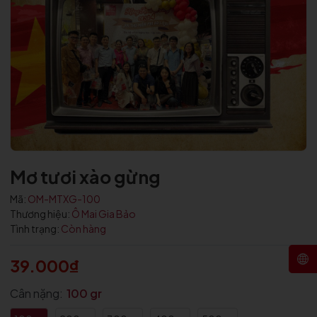
Mã giảm giá:
Ngày hết hạn:
Điều kiện:
Mơ tươi xào gừng
Mã:
OM-MTXG-100
Thương hiệu:
Ô Mai Gia Bảo
Tình trạng:
Còn hàng
39.000₫
Cân nặng:
100 gr