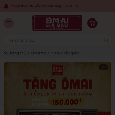
Miễn phí vận chuyển cho đơn hàng 500.000đ
Trang chủ
/
Ô Mai Mơ
/
Mơ tươi xào gừng
1
/
3