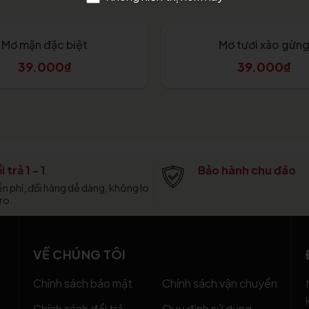
Mơ mặn đặc biệt
Mơ tươi xào gừn
39.000₫
39.000₫
Tùy chọn
Tùy chọn
i trả 1 - 1
Bảo hành chu đáo
ễn phí, đổi hàng dễ dàng, không lo
 ro.
VỀ CHÚNG TÔI
Chính sách bảo mật
Chính sách vận chuyển
Chính sách đổi trả
Quy định sử dụng