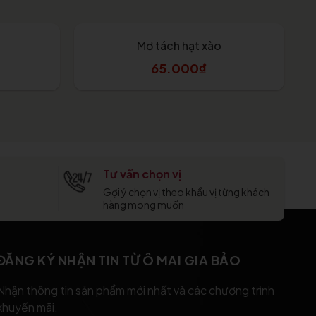
g
Mơ tách hạt xào
65.000₫
Tùy chọn
Tư vấn chọn vị
Gợi ý chọn vị theo khẩu vị từng khách
hàng mong muốn
ĐĂNG KÝ NHẬN TIN TỪ Ô MAI GIA BẢO
Nhận thông tin sản phẩm mới nhất và các chương trình
khuyến mãi.