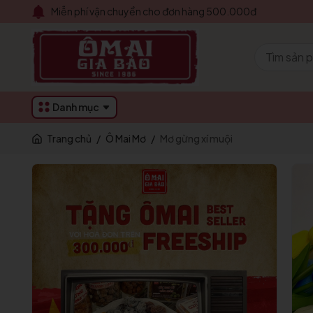
Miễn phí vận chuyển cho đơn hàng 500.000đ
Danh mục
Trang chủ
/
Ô Mai Mơ
/
Mơ gừng xí muội