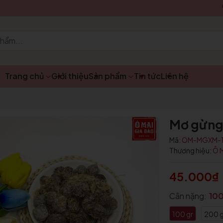
Trang chủ
Giới thiệu
Sản phẩm
Tin tức
Liên hệ
Mơ gừng 
Mã:
OM-MGXM-
Thương hiệu:
Ô 
45.000₫
Cân nặng:
100
Mã giảm giá:
100 gr
200 g
Ngày hết hạn: