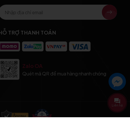
HỖ TRỢ THANH TOÁN
Zalo OA
Quét mã QR để mua hàng nhanh chóng
Liên hệ