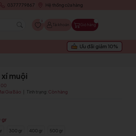
0377779867
Hệ thống cửa hàng
0
Tài khoản
Giỏ hàng
Ưu đãi giảm 10%
xí muội
100
Mai Gia Bảo
|
Tình trạng:
Còn hàng
 gr
r
300 gr
400 gr
500 gr