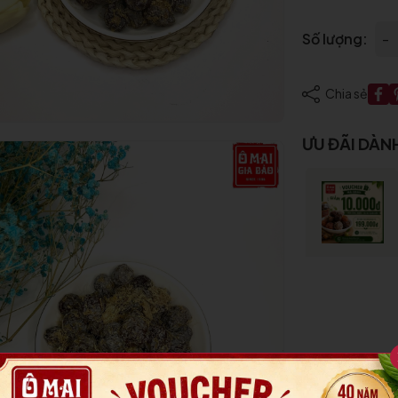
Điều kiện:
Số lượng:
-
Chia sẻ
ƯU ĐÃI DÀN