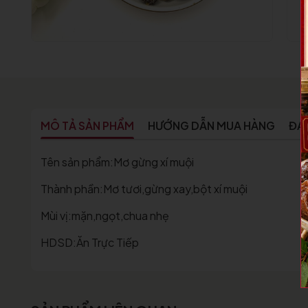
MÔ TẢ SẢN PHẨM
HƯỚNG DẪN MUA HÀNG
ĐÁ
Tên sản phẩm:Mơ gừng xí muội
Thành phần:Mơ tươi,gừng xay,bột xí muội
Mùi vị:mặn,ngọt,chua nhẹ
HDSD:Ăn Trực Tiếp