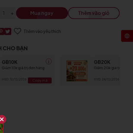
+
Mua ngay
Thêm vào giỏ
Thêm vào yêu thích
H CHO BẠN
GB10K
GB20K
Giảm 10k giá trị đơn hàng
Giảm 20k giá trị đơn h
HSD: 12/12/2026
HSD: 24/12/2026
Copy mã
Copy