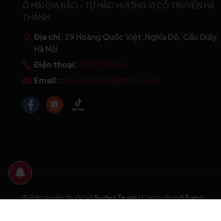
Ô MAI GIA BẢO - TỰ HÀO HƯƠNG VỊ CỔ TRUYỀN HÀ
THÀNH
Địa chỉ:
29 Hoàng Quốc Việt, Nghĩa Đô, Cầu Giấy,
Hà Nội.
Điện thoại:
0377779867
Email:
omaigiabao5@gmail.com
© Bản quyền thuộc về
Sudes Team
|
Cung cấp bởi
Sapo