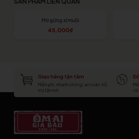
SẢN PHẨM LIÊN QUAN
Mơ gừng xí muội
45.000₫
Tùy chọn
Giao hàng tận tâm
Đổ
Miễn phí, nhanh chóng, an toàn, hỗ
Mi
trợ tận nơi.
rủi