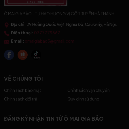
Ô MAI GIA BẢO - TỰ HÀO HƯƠNG VỊ CỔ TRUYỀN HÀ THÀNH
Địa chỉ:
29 Hoàng Quốc Việt, Nghĩa Đô, Cầu Giấy, Hà Nội.
Điện thoại:
0377779867
Email:
omaigiabao5@gmail.com
VỀ CHÚNG TÔI
Chính sách bảo mật
Chính sách vận chuyển
Chính sách đổi trả
Quy định sử dụng
ĐĂNG KÝ NHẬN TIN TỪ Ô MAI GIA BẢO