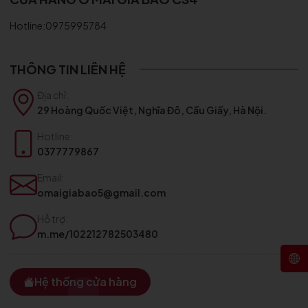
Hotline:0975995784
THÔNG TIN LIÊN HỆ
Địa chỉ:
29 Hoàng Quốc Việt, Nghĩa Đô, Cầu Giấy, Hà Nội.
Hotline:
0377779867
Email:
omaigiabao5@gmail.com
Hỗ trợ:
m.me/102212782503480
Hệ thống cửa hàng